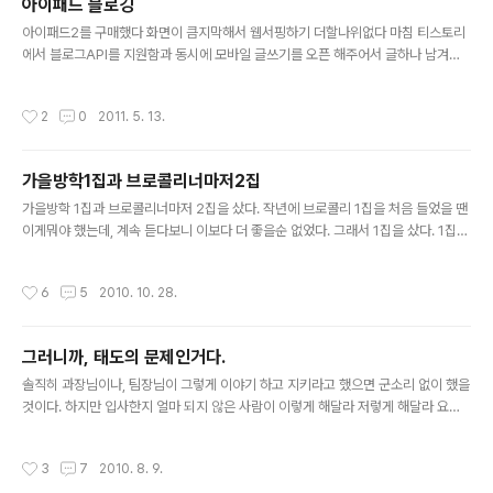
아이패드 블로깅
하는데, 혹시 가실 분이 계시면 댓글로 이야기 해주세요. 초대권 두 장을 받았습니다.
글 내용
선착순은 아니고 임의로 드리겠습니다. 28일 자정..
아이패드2를 구매했다 화면이 큼지막해서 웹서핑하기 더할나위없다 마침 티스토리
에서 블로그API를 지원함과 동시에 모바일 글쓰기를 오픈 해주어서 글하나 남겨본
다 이미지첨부 같은 기능은 사용할수 없지만 간단한 글쓰기 정도는 가능하다. 개인적
으로는 크게 사용할 일이 없을 듯 하다. 다만 oAuth 기반의 API가 지원이 되니 다양
작성시간
2
0
2011. 5. 13.
한 어플리케이션의 등장을 기대해본다
가을방학1집과 브로콜리너마저2집
글 내용
가을방학 1집과 브로콜리너마저 2집을 샀다. 작년에 브로콜리 1집을 처음 들었을 땐
이게뭐야 했는데, 계속 듣다보니 이보다 더 좋을순 없었다. 그래서 1집을 샀다. 1집이
2008년도에 출시되었으니 벌써 2년이 지났다. 2집은 언제 나올까 내심 기다리고
있었는데, 곧 나온다는 소식을 10월 중순에 듣고 예스 24에서 예판으로 구입했다.
작성시간
6
5
2010. 10. 28.
여기서 중요한 사실이 하나 있는데, 1집과 2집의 앨범은 보컬이 다르다. 사실 난 브로
콜리너마저 라는 그룹 보다는 계피라는 여자보컬이 좋다. 이 여자보컬의 목소리는 1
집에서만 들을 수 있다. 그럼에도 내가 브로콜리 2집을 산 이유는 단지, 1집이 너무
그러니까, 태도의 문제인거다.
좋았기 때문이다. 계피는 브로콜리너마저 1집의 보컬이었는데, 2집에선 더이상 목소
글 내용
리를 들을 수 없었다. 음악활동을 안한다고..
솔직히 과장님이나, 팀장님이 그렇게 이야기 하고 지키라고 했으면 군소리 없이 했을
것이다. 하지만 입사한지 얼마 되지 않은 사람이 이렇게 해달라 저렇게 해달라 요구
하면 쉽게 들어줄 수 있을까는 좀 다른 문제이다. 그것이 업무방식에 영향을 미칠 때
말이다. 과장, 팀장이라서 따르고, 신규입사자라서 안따르고 하는 것은 아니다.(물론
작성시간
3
7
2010. 8. 9.
어느정도는 있겠지만) 회사의 분위기와 문화를 이해하고, 변경을 시도하면 충분히 공