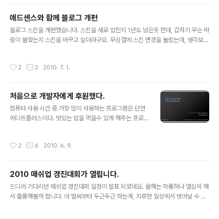
감하면서 변화를 수긍할 수 있다. 하지만 제대로된 말 도 없이 이런 변화를 받아들이
라고 강요하면 반감부터 생기는 것이 사람이다. 게다가 이야기 하러 갔는데, 회사를
애드센스와 함께 블로그 개편
다녀도 이런 시스템은 없었다 라는 식으로 이야기를 한다면, 좋게 이야기 하고 싶지
글 내용
않아질거다. 진정하고 조금만 생각해보자. 순수하게 업무..
블로그 스킨을 개편했습니다. 스킨을 새로 입힌지 1년도 넘은듯 한데, 갑자기 무슨 바
람이 불었는지 스킨을 바꾸고 싶더라구요. 무심결에 스킨 변경을 눌렀는데, 생각보다
다시 설정해 줘야 할 것들이 많아서 꽤 애먹었습니다. 작년엔 스킨변경하면서 오픈아
이디 델리게이션도 까먹었습니다. 미투데이 로그인도 안되서 원인 찾는데 애먹었는
작성시간
2
2
2010. 7. 1.
데, 이번엔 무사하게 제대로 스킨변경을 했습니다. 이왕 이것저것 만지는 김에 애드
센스도 달았습니다. 오랜만에 광고를 설치하네요. 얼마 안되는 구독자분들에게는 죄
송합니다. 애드센스를 설치할 때 늘 고민하게 됩니다. 클릭을 최대한 유도하기 위해
처음으로 개발자에게 후원했다.
서 광고를 달아야 하는지, 아니면 최대한 디자인을 해치지 않는 선에서 달아야 하는
글 내용
지. 솔직히 애드센스가 디자인을 해치지 않고서는 달 수 없는 것 이라..
컴퓨터 사용 시간 중 가장 많이 사용하는 프로그램은 단연
에디트플러스이다. 맛있는 밥을 먹을수 있게 해주는 프로
그램이기에 감사하며 쓰고 있다. 그 외에 자주 사용하는 프
로그램 중 하나는 NexusFile 이라는 윈도우 파일 매니저
작성시간
2
6
2010. 6. 9.
이다. 도스시절에 Mdir 이라는 프로그램이 있었다. 컴퓨터
를 잘 모르는 사람에겐 Mdir === DOS 였다. 아주아주 유
명하고 유용한 프로그램이었다. 현재는 winM 이라는 윈도
2010 매쉬업 경진대회가 열립니다.
우용 Mdir이 있지만 유료이고, 그나마도 회사가 바뀌었는
글 내용
지 망했는지, 개발도 중단된 것으로 알고 있다. 그리고 라이
드디어 기다리던 매쉬업 경진대회 일정이 발표 되었네요. 올해는 작품하나 열심히 해
센스 구매도 못하는 것으로 알고 있다. 나는 이런 winM의
서 출품해볼까 합니다. 아 벌써부터 두근두근 하는게, 지루한 일상에서 벗어날 수 있
대안으로 NexusFile 이라는 툴을 쓰고 있다. UI나 기능적
게되었군요. 올해는 yes24도 참여할 줄 알았는데, 아직 API가 제대로 완성이 안된
인 면에서 Mdir과 거의 차이가 없다. 키보드로 모든것을
듯 합니다. 대신 ETRI 가 협찬을 하고 있군요. YouFree (링크) 라는 서비스를 무료