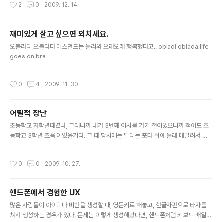
작성시간
2
0
2009. 12. 14.
제..
로 제공하고, API까지 지원하고 있습니다. 어떤 작품들이 나올지 기대됩니다. 이제
슬슬 제대로된 기획한번 들어가 봐야겠네요. 그럼 모두 화이팅! 덧1. 배너가 파이어폭
스3.5 with osx 에서는 심하게 깨지네요. 덧2. 배너를 달 때에는 쌍따옴표를 지우
재미있게 살고 싶으면 외치세요.
고 새로 입력하셔야 합니다.
글 내용
오블라디 오블라다 데스먼드는 몰리와 오래오래 행복했다고.. obladi oblada life
goes on bra
작성시간
0
4
2009. 11. 30.
어릴적 장난
글 내용
초등학교 저학년때였나, 그러니까 내가 3번째 이사를 가기 전이었으니까 적어도 초
등학교 3학년 즈음 이었을거다. 그 때 당시에는 달리는 포터 뒤에 몰래 매달려서 차
를 타다가 적당한 순간에 뛰어내리는 것이 재미였다. 걸리면 아저씨에게 무지하게 혼
나곤 했지만, 그 때는 그게 뭐 그리 재미있었는지 혼나도 계속하고 혼나도 계속하고
작성시간
0
0
2009. 10. 27.
그랬었다. 어느날 저속으로 주행중이던 포터 뒤에 매달리며 놀았다. 이쯤에서 내리자
하고 딱 손을 놓고 뛰었는데, 중심을 못잡고 바로 뒤로 넘어졌다. 그 때 그 길이 아스
팔트도 아니고, 콘크리트 바닥이었는데, 바닥에 정확하게 머리를 찧었다. 그리고 잠
핸드폰에서 경험한 UX
시 정신이 멍 했는데, 아직도 그 순간을 잊을 수 없다. 그 때가 초등학교 몇학년 이었
글 내용
는지 기억도 나지 않는데, 머리를 찧은 것은 생생하게 ..
많은 사람들이 아이디나 비번을 생성할 때, 영문키로 해놓고, 한글자판으로 타자를
쳐서 생성하는 경우가 있다. 문제는 이렇게 생성해놨다면, 핸드폰처럼 키보드 배열이