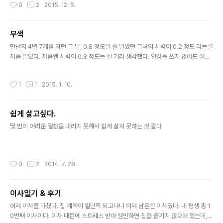
작성시간
0
2
2015. 12. 9.
은 조금 있었지만, 잘 될 것이라는 큰 기대감이 있었다. 아직도 난 이게 실패라는 생각
에 동의하지 못한 상태지만 밖에서 볼 때 실패인 것 같다. 다 잘 될 거라는 막연하지만
강했던 기대감은 날 조금 느슨하게 만들었다. 내가 해야 할 역할에 대한 이해도 부족
무색
했었고, 다른이의 실수를 최소화 하게 하기 위한 노력도 없었다. 했어야 했는데 하지
글 내용
못하였고 막았어야 했는데 막지 못했..
만난지 4년 7개월 되던 그 날, 0.8 정도일 줄 알았던 그녀의 시력이 0.2 정도 라는걸
처음 알았다. 처음엔 시력이 0.8 정도는 될 거라 생각했다. 안경을 쓰지 않아도 어느
정도 보인다고 말했기에 그냥 0.7~0.8 정도 되겠지. 라고 그냥 생각했다. 그러다 어
느날 "나 시력 0.2야. 몰랐어??" 라는 말을 들었다. 깜짝 놀라며 다시 한번 되묻고는
작성시간
1
1
2015. 1. 10.
꼭 안경을 쓰고 다니라고 했다. 오 년 이상 한 사람을 만나다보면 상대방에 대한 새로
운 사실을 안다는게 쉽지않다. 정말로 잘 알기 때문인 것도 있겠지만, 더 큰 이유는 잘
안다고 생각하고 멋대로 판단하기 때문이다. 꽤 많은 것들을 안다고 생각했는데, 사
쉽게 살고싶다.
실 그게 아니었던거다. 늘 이렇게 방심할 때 당한다. 이런 사소한 부분들이 관계를 변
글 내용
화시키는 아주 작..
몇 번의 어려운 결정을 내리지 못해서 쉽게 살지 못하는 것 같다
작성시간
0
2
2014. 7. 28.
이사일기 & 후기
글 내용
어제 이사를 마쳤다. 집 계약이 일단락 되고나니 이제 남은건 이사였다. 내 평생 총 1
0번째 이사이다. 이사 때문에 스트레스 받아 웬만하면 집을 옮기지 않으려 했는데,