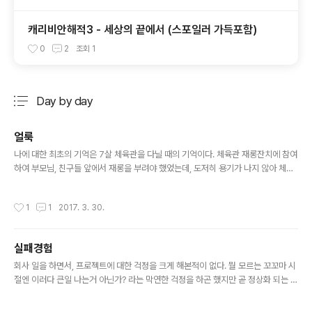
캐리비안해적3 - 세상의 끝에서 (스포일러 가득포함)
0
2
조회
1
Day by day
분류 전체보기
주요 글 목록
얼룩
글 내용
나에 대한 최초의 기억은 7살 체육관을 다닐 때의 기억이다. 체육관 재롱잔치에 참여
하여 부모님, 친구들 앞에서 재롱을 부려야 했었는데, 도저히 용기가 나지 않아 체육
관을 빠졌었다. 결국 다음날 억지로 끌려간 체육관에선 선생님이 각목으로 내 배를
찌르며, 왜그러냐고 혼을 냈었다. 물론 이 기억 외에 밥솥 증기가 나오는 부분에 손바
작성시간
1
1
2017. 3. 30.
닥을 올렸다가 심하게 데이고 엄마에게 엄청 혼이 났던 기억이 있다. 이 기억이 7살,
그러니까 체육관의 기억 이전 인지 이후 인지 알 수가 없으니 체육관의 기억이 처음
이라고 믿는다. 일곱살 이전의 기억은 없으니 나의 온전한 삶은 일곱살부터 시작 되
실패경험
었다고 볼 수 있다. 그로부터 15년 쯤 뒤에 널 처음 만났고, 28년 째 되는 지금까지
글 내용
너와의 인연을 이어가고 있다. 기억의 시작으로부..
회사 일을 하면서, 프로젝트에 대한 걱정을 크게 해본적이 없다. 뭘 모르는 꼬꼬마 시
절엔 이러다 큰일 나는거 아닌가? 라는 막연한 걱정을 하곤 했지만 곧 정상화 되는 모
습을 보면서 내 걱정은 쓸데없는 것이구나 라는 상황에 학습되어 왔다. 이런 과정을
7 년 정도 거치면서 난 뭐든 다 잘 될거란 생각을 하게 되었던 것 같다. 이번에도 걱정