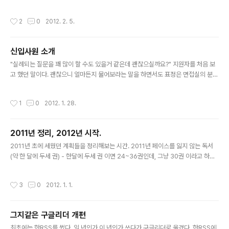
전에 살던집이 전체적으로 너무 비호감이라 이사를 하지 않을수가 없었다. 포장이사
는 돈이 너무 들어가는거 같아서 매번 직접 짐을 싸고 용달차만 불러서 이사를 했었
작성시간
2
0
2012. 2. 5.
다. 예전에 지인분 블로그에서 예스2404 이사 후기를 봤었다. 이사업체를 추천한
글 이었는데, 주변에 이사 후기를 들어보면 불만 투성이에 업체와 싸운 이야기만 접
했던 터라 신기하기도 했고, 의심이 들기도 했다. 여기서 첫번째 고민이 들었지만 마
신입사원 소개
땅한 대안이 있었던 것도 아니고, 그 분이 알바일리도 없으니 나도 한번 이용해 보기
글 내용
로 했다. 홈페이지에 들어가니 후기가 엄청나게 많았는데, ..
"실례되는 질문을 꽤 많이 할 수도 있을거 같은데 괜찮으실까요?" 지원자를 처음 보
고 했던 말이다. 괜찮으니 얼마든지 물어보라는 말을 하면서도 표정은 면접실의 분위
기 때문인지 조금은 주눅들어 있었다. 물론 그 속에는 얼마든지 대답할 수 있다는 자
신감이 있었다. 있었던거 같다. 길지않은 면접이 끝나고 그에 대한 평가를 내릴 때가
작성시간
1
0
2012. 1. 28.
되었다. 뒤에 기다리고 있던 몇몇 면접대기자들에게는 미안했지만 나는 이미 그 지원
자와 함께 할 많은 일들을 머리속에 그리고 있었다. 1. 어디가 마음에 들었는지 콕집
어 이야기 할 수는 없지만, 우선 강아지를 키운다고 했다. 정확히 말하면 두 마리의 강
2011년 정리, 2012년 시작.
아지와 두 마리의 개를 키운다고 했다. 네 마리나 되는 동물과 한 집에 사는건, 그만큼
글 내용
좋아하지 않으면 불가능 한 일이라 생각했다. ..
2011년 초에 세웠던 계획들을 정리해보는 시간. 2011년 페이스를 잃지 않는 독서
(약 한 달에 두세 권) - 한달에 두세 권 이면 24~36권인데, 그냥 30권 이라고 하자.
그럼 두달에 다섯권 인데, 이 정도는 읽은 듯 하다. 8월 부터는 읽은 책을 기록해왔는
데, 13권 정도 된다. 읽다가 중간에 버린 책도 두세권 정도 되니, 일년에 30권 정도는
작성시간
3
0
2012. 1. 1.
읽지 않았을까 싶다. 물론 아래에서 이야기 하겠지만, 이게 중요한건 아니다. 독후감
(읽은 책의 80%정도) - 정작 중요한건 이건데, 내 블로그를 되돌아보니 조금은 충격
적이었다. 2011년에 30권의 책을 읽었다면 24권 정도는 독후감을 써야 했는데, 한
그지같은 구글리더 개편
개도, 한개도 안썼다. 물론 쓰다가 작성중인 글로 둔 글이 몇 개 있긴 하지만, 완성이
글 내용
안되고 나서..
최초에는 한RSS를 썼다. 일 년인가 이 년인가 쓰다가 구글리더로 옮겼다. 한RSS에