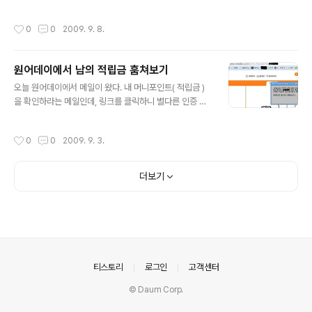
다른곳에서는 살짝 난감한 상황이 발생한다는 것이다. 오늘 버스를 타고 가던 도중,
앞자리 아저씨가 보고있는 스포츠신문 헤드라인 뉴스가 눈에 들어왔다. 요즘 한창 이
작성시간
0
0
2009. 9. 8.
슈가 되고 있는 기사였는데, 핸드폰 모바일 인터넷을 사용하여 확인해보려 했다. 그
리고 네이버로 들어가 기사를 검색하던 도중 로그인 버튼을 잘못 눌러서 네이버 로그
인 창으로 화면이 이동 했다. 에이씨 패킷 아까워 하고 뒤로 돌아가려는데 안내문구
원어데이에서 남의 적립금 훔쳐보기
가 꽤 많이 보여 한번 유심히 살펴보았다. 자세히 보니 아이디를 한글자판 기준으로
글 내용
생성한 경우 그냥 그 한글을 치게 되면 네이버에서 자동적으로 영..
오늘 원어데이에서 메일이 왔다. 내 머니포인트( 적립금 )
을 확인하라는 메일인데, 링크를 클릭하니 별다른 인증 절
차 없이 내 적립금이 얼마라고 팝업창을 보여주었다. 혹시
나 해서 주소창의 링크주소를 확인해봤는데, 헉 아이디만
작성시간
0
0
2009. 9. 3.
알면 적립금 정보를 고대로 가져올 수 있었다, 전혀 모르는
아이디를 한번 넣어 보았다. 아이디에 특정 값을 넣어 md
5등의 해쉬값으로 처리하여 검색하게만 했어도 조금 나았
더보기
을 텐데, 왜 굳이 순수한 아이디값으로 이런 정보를 얻을 수
있게 해놨는지.. 현재 고객센터에 건의를 해 둔 상태이다.
비록 다른 사람의 아이디를 쉽게 알 수 없고, 이 적립금이
얼마인지 안다고 해서 어떻게 할 수 있는 것도 없지만, 개인
적으로는 기분이 좋지 않았다. 이런 개인정보 정책을 갖고
있고, 개인정보에 이런 ..
의안내
티스토리
로그인
고객센터
© Daum Corp.