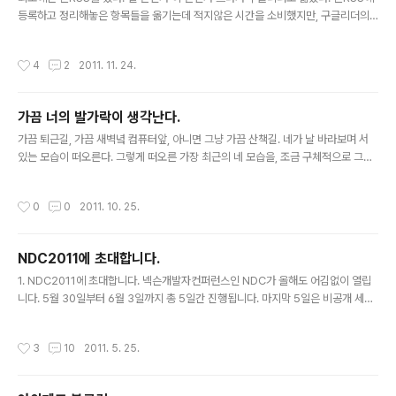
등록하고 정리해놓은 항목들을 옮기는데 적지않은 시간을 소비했지만, 구글리더의
공유 기능 때문에 옮겼다. 리더로 쭉 읽다가 공유하기 버튼을 누르면, 간단하게 메모
도 남길 수 있고, Buzz 에서 날 follow 하는 사람들에게도 쉽게 글을 공유할 수 있었
작성시간
4
2
2011. 11. 24.
다. 물론 공유항목 내에서 검색도 매우 쉬웠고 말이다. 얼마전 구글리더 개편에서 이
공유 기능이 빠졌다. Google+ 와의 통합 작업을 거친다고 했는데, 아마도 공유기
능이 가장 큰 화두였나보다. 개인적으로 정말 이 기능이 빠진것이 (구글+로 옮겨 간
가끔 너의 발가락이 생각난다.
것이) 매우 불편하다. 가능할지 모르겠지만, 내가 공유한 글만 검색하려고 안되고, 공
글 내용
유한 항목만 쭉 읽는 것도 안된다. 결국..
가끔 퇴근길, 가끔 새벽녘 컴퓨터앞, 아니면 그냥 가끔 산책길. 네가 날 바라보며 서
있는 모습이 떠오른다. 그렇게 떠오른 가장 최근의 네 모습을, 조금 구체적으로 그려
본다면. 날 발견한 너는 상체만 약간 왼쪽으로 기울인 차렷 자세로 서 있었고, 무릎 살
짝 아래까지 내려오는 초록색 천으로 만들어진 타이트한 치마를 입었어. 그리고 정말
작성시간
0
0
2011. 10. 25.
편해보이는 흰색 티셔츠를 입고, 양말은 신지 않은 채로 225~230 사이즈로 보이는
분홍색 삼선 슬리퍼를 신고 있었지. 날 바라보는 눈은 안경을 쓰고 있었고, 입은 살짝
미소를 머금고 있었어. 남자들 기준의 전형적인 마른몸이었고, 어깨 살짝 아래부분까
NDC2011에 초대합니다.
지 내려오던 생머리는 묶었었는지 풀었었는지 잘 기억나지 않는다. 나는 그런 네 옆
글 내용
으로 다가가 어깨에 내 팔을 두르고 조금 힘..
1. NDC2011에 초대합니다. 넥슨개발자컨퍼런스인 NDC가 올해도 어김없이 열립
니다. 5월 30일부터 6월 3일까지 총 5일간 진행됩니다. 마지막 5일은 비공개 세션
이라 넥슨그룹이 아니면 들을 수 없지만, 4일간 매우 다양하고 좋은 공개강연들이 준
비되어 있기 때문에 관련업계 종사자라면 충분히 들을만한 가치가 있을 듯 합니다.
작성시간
3
10
2011. 5. 25.
특히 올해는 규모를 확대하여 코엑스와 넥슨 본사 강연실 등을 활용하여 대규모 인원
을 수용할 수 있는 공간을 마련했다고 하니, 공간도 넉넉할 듯 합니다. (많은 사람들
로 비좁을 수도 있다고 하는군요.) 얼마전 선착순 초대권 발급이 모두 종료되었다고