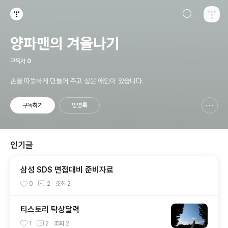
검색하기
티스토리
양파맨의 겨울나기
구독자
0
손을 따뜻하게 만들어 주고 싶은 애인이 있습니다.
구독하기
방명록
신고하기 레이어
열기
인기글
삼성 SDS 면접대비 준비자료
0
2
조회
2
티스토리 탁상달력
1
2
조회
2