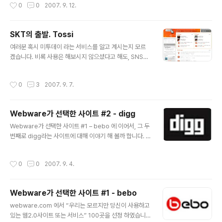
작성시간
0
0
2007. 9. 12.
트를 제작하기 마련입니다. 어느 정도 규모 있는 웹 서비스
성화 되지 못했습니다. 활성화 되지 못한 가장 큰 이유는
는 한 사람이 제작하는 경우가 거의 없기 때문에, 제작자들
"어려워서" 일 것이고, 몇 가지 원..
(개발자, 기획자, 디자이너) 간의 상충되는 의견을 잘 조율
SKT의 출발. Tossi
하여, 하나의 서비스가 나오게 됩니다. 웹 서비스는 최대한
글 내용
사용자들의 편의성을 고려하여 제작을 한다고 하지만, 의
여러분 혹시 미투데이 라는 서비스를 알고 계시는지 모르
견조율 과정에서 제작의 편의성 위주로(또는 개인의 주관
겠습니다. 비록 사용은 해보시지 않으셨다고 해도, SNS가
적인 생각 위주로) 제작되기 마련입니다. 이러한 과정이 있
무엇을 뜻하는지 알고 계시는 분들은 한번쯤 들어봤을 만
기 때문에, 정식 서비스 이전에 사용자들의 의견을 수렴하
한 서비스일 텐데요. 간단한 설명을 하자면 올해 2월부터
작성시간
0
3
2007. 9. 7.
기 위한 베타서비스가 존재하는 것 입니..
베타서비스를 시작하여, 현재 웹2.0 세계에서 주목을 받고
있는 서비스 입니다. 150자 이내로 글을 남기고, 그에 대한
반응을 댓글과 미투 로 확인하는 시스템입니다. 이것만 보
Webware가 선택한 사이트 #2 - digg
시면 '뭐 별거 없네.' 라고 느끼실 지도 모르겠습니다. 하지
글 내용
만 핸드폰 게임 중에서도 가장 인기 있는 게임은 단순한 원
Webware가 선택한 사이트 #1 – bebo 에 이어서, 그 두
버튼 게임이듯, 미투데이도 이런 단순함으로 사용자를 유
번째로 digg라는 사이트에 대해 이야기 해 볼까 합니다. h
혹합니다. 개인적으로 미투데이를 사용한지 벌써 7개월 이
ttp:// digg.com 소셜네트워크서비스 : 소셜미디어서비
라는 시간이 지났습니다. 초창기 회원들은 IT업계 종사자
스 Digging 이라는 영어단어가 있습니다. "채굴", "파기"
작성시간
0
0
2007. 9. 4.
분들이 대부분이었지만, 요즘..
라는 뜻을 가진 명사입니다. digg 는 말 그대로 발굴하는
것 입니다. 좋은 정보가 있다면 발굴하여 널리 알리는 것이
그 목적이지요. Digg 라는 사이트는 아시는 분은 아시겠지
Webware가 선택한 사이트 #1 - bebo
만, 세계에서 가장 인지도 있는 소셜네트워크서비스(SNS)
글 내용
중 하나입니다. 사이트를 간단하게 요약하자면 "링크들의
webware.com 에서 “우리는 모르지만 당신이 사용하고
집합이다." 라고 말 할 수 있겠습니다. 사용자의 사용패턴을
있는 웹2.0사이트 또는 서비스” 100곳을 선정 하였습니