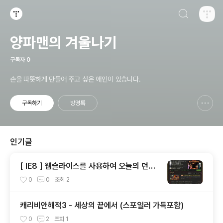
검색하기
티스토리
양파맨의 겨울나기
구독자
0
손을 따뜻하게 만들어 주고 싶은 애인이 있습니다.
구독하기
방명록
신고하기 레이어
열기
인기글
[ IE8 ] 웹슬라이스를 사용하여 오늘의 던파
(오던) 구독하기
0
0
조회
2
캐리비안해적3 - 세상의 끝에서 (스포일러 가득포함)
0
2
조회
1