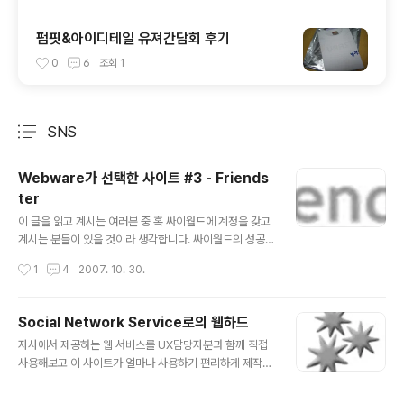
펌핏&아이디테일 유져간담회 후기
0
6
조회
1
SNS
분류 전체보기
주요 글 목록
Webware가 선택한 사이트 #3 - Friends
ter
글 내용
이 글을 읽고 계시는 여러분 중 혹 싸이월드에 계정을 갖고
계시는 분들이 있을 것이라 생각합니다. 싸이월드의 성공
요인은 그 당시 일반인들에겐 조금 어려웠던 웹을 쉬운 공
작성시간
1
4
2007. 10. 30.
간으로 만들어 준 것이 아닐까 라고 생각합니다. 사진을 보
여주기 위해서는 그 때 당시만 해도 개인 홈페이지 라는 것
이 있어야 했고, 이를 위해서 각종 포털 사이트에서 제공하
Social Network Service로의 웹하드
는 5메가에서 10메가 사이의 무료 계정을 할당 받아야만
글 내용
자사에서 제공하는 웹 서비스를 UX담당자분과 함께 직접
했습니다. 뿐만 아니라, HTML이라는 조금은 전문적인 지
사용해보고 이 사이트가 얼마나 사용하기 편리하게 제작이
식도 있어야 했습니다. 물론 네띠앙이나, 하이홈과 같은 곳
되었는지를 평가하는 방법을 사용성 평가라고 합니다. 보
에서 기본적인 템플릿을 제공해주고, 사용자들이 쉽게 홈
통 웹 서비스를 개발 할 때는 자신이 편리한 방향으로 사이
페이지를 만들 수 있도록 지원해주긴 했습니다만 크게 활