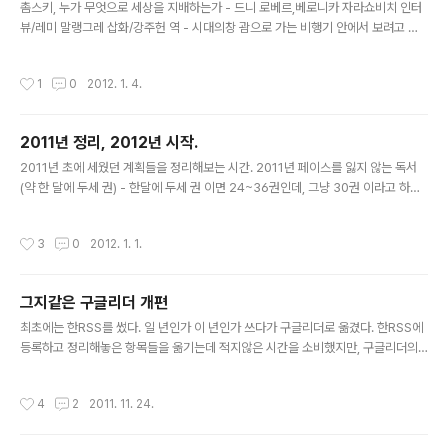
큰 거부감은 없었다. 하지만 책에서 이야기 하고 있는..
촘스키, 누가 무엇으로 세상을 지배하는가 - 드니 로베르,베로니카 자라쇼비치 인터
뷰/레미 말랭그레 삽화/강주헌 역 - 시대의창 괌으로 가는 비행기 안에서 보려고 가
져간 책. 촘스키가 쓴 책이 아니고, 촘스키를 인터뷰 한 내용의 책이다. 촘스키는 이름
만 들어봤지 뭐하는 사람인지 전혀 몰랐다. 이 사람을 단지 언어학자로만 알고 있다
작성시간
1
0
2012. 1. 4.
면, 그의 다른 모습을 알기 위해서 이 책을 읽는 것이 조금 도움이 될 수도 있겠다. 10
년정도 된 책임에도 불구하고, 그 때 그의 시각은 지금 현재 상황과 크게 다르지 않다.
오히려 그가 우려했던 것들이 현실이 되어 가고 있다. 이 시대의 지식인들은 뭘 하고
2011년 정리, 2012년 시작.
있는걸까. 빅픽처 - 더글라스 케네디 / 조동섭 역 - 밝은세상 하고싶은 것을 할 시간
글 내용
은 있지만 그걸 할 돈이 없고, 돈을..
2011년 초에 세웠던 계획들을 정리해보는 시간. 2011년 페이스를 잃지 않는 독서
(약 한 달에 두세 권) - 한달에 두세 권 이면 24~36권인데, 그냥 30권 이라고 하자.
그럼 두달에 다섯권 인데, 이 정도는 읽은 듯 하다. 8월 부터는 읽은 책을 기록해왔는
데, 13권 정도 된다. 읽다가 중간에 버린 책도 두세권 정도 되니, 일년에 30권 정도는
작성시간
3
0
2012. 1. 1.
읽지 않았을까 싶다. 물론 아래에서 이야기 하겠지만, 이게 중요한건 아니다. 독후감
(읽은 책의 80%정도) - 정작 중요한건 이건데, 내 블로그를 되돌아보니 조금은 충격
적이었다. 2011년에 30권의 책을 읽었다면 24권 정도는 독후감을 써야 했는데, 한
그지같은 구글리더 개편
개도, 한개도 안썼다. 물론 쓰다가 작성중인 글로 둔 글이 몇 개 있긴 하지만, 완성이
글 내용
안되고 나서..
최초에는 한RSS를 썼다. 일 년인가 이 년인가 쓰다가 구글리더로 옮겼다. 한RSS에
등록하고 정리해놓은 항목들을 옮기는데 적지않은 시간을 소비했지만, 구글리더의
공유 기능 때문에 옮겼다. 리더로 쭉 읽다가 공유하기 버튼을 누르면, 간단하게 메모
도 남길 수 있고, Buzz 에서 날 follow 하는 사람들에게도 쉽게 글을 공유할 수 있었
작성시간
4
2
2011. 11. 24.
다. 물론 공유항목 내에서 검색도 매우 쉬웠고 말이다. 얼마전 구글리더 개편에서 이
공유 기능이 빠졌다. Google+ 와의 통합 작업을 거친다고 했는데, 아마도 공유기
능이 가장 큰 화두였나보다. 개인적으로 정말 이 기능이 빠진것이 (구글+로 옮겨 간