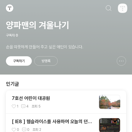
검색하기
티스토리
양파맨의 겨울나기
구독자
0
손을 따뜻하게 만들어 주고 싶은 애인이 있습니다.
구독하기
방명록
신고하기 레이어
열기
인기글
7호선 어린이 대공원
1
4
조회
5
[ IE8 ] 웹슬라이스를 사용하여 오늘의 던파
(오던) 구독하기
0
0
조회
2