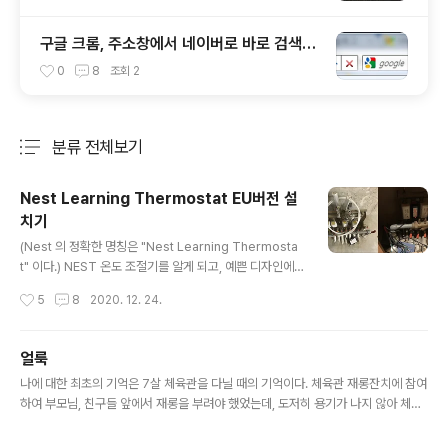
구글 크롬, 주소창에서 네이버로 바로 검색하
기
0
8
조회
2
분류 전체보기
주요 글 목록
Nest Learning Thermostat EU버전 설
치기
글 내용
(Nest 의 정확한 명칭은 "Nest Learning Thermosta
t" 이다.) NEST 온도 조절기를 알게 되고, 예쁜 디자인에
끌려 집에 꼭 설치를 해야 겠다고 마음 먹었다. 0. 설치 가
작성시간
5
8
2020. 12. 24.
능성지금 살고있는 집은 경동 가스보일러이고, 여러 선구
자들의 게시물을 검색 해보면 어찌어찌 설치가 가능할 수
도 있을것 같았지만 전세로 살고 있는 상황이라 수고를 들
얼룩
이기 귀찮았다. 이번에 이사를 가게 되어 다시한번 Nest
글 내용
나에 대한 최초의 기억은 7살 체육관을 다닐 때의 기억이다. 체육관 재롱잔치에 참여
설치의 꿈을 꾸게 되었고, 마침 이사를 갈 곳이 지역난방으
하여 부모님, 친구들 앞에서 재롱을 부려야 했었는데, 도저히 용기가 나지 않아 체육
로 일반 가스/기름 보일러보다 설치 난이도가 훨씬 쉬웠다.
관을 빠졌었다. 결국 다음날 억지로 끌려간 체육관에선 선생님이 각목으로 내 배를
지역난방은 온도제어기가 구동기에게 신호를 보내 난방을
찌르며, 왜그러냐고 혼을 냈었다. 물론 이 기억 외에 밥솥 증기가 나오는 부분에 손바
할지 말지 결정하는 방식으로 구동기만 제어할 수 있다면