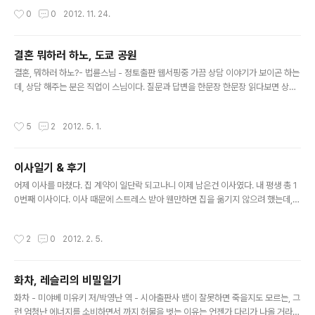
작성시간
0
0
2012. 11. 24.
결혼 뭐하러 하노, 도쿄 공원
글 내용
결혼, 뭐하러 하노?- 법륜스님 - 정토출판 웹서핑중 가끔 상담 이야기가 보이곤 하는
데, 상담 해주는 분은 직업이 스님이다. 질문과 답변을 한문장 한문장 읽다보면 상담
내공이 정말 대단하구나 라고 느낀다. 게다가 즉문즉답이다. 질문을 듣고 바로 이런
이야기를 해줄 수 있다니 정말 대단하다고 느꼈고, 기회가 된다면 그 자리에 참석하
작성시간
5
2
2012. 5. 1.
고 싶었다. 그 스님의 법명은 법륜 이었고, 그 상담 내용이 책으로도 이미 몇 권 나와
있다. 이 책은 질문에 대한 답변이 아니고, 스님이 했던 주례사이다. 아마 몇몇 사람들
은 온라인 상에서 이미 봤을 수도 있다. 시작하기에 앞서서. 결혼생활을 하면서. 아기
이사일기 & 후기
를 갖게된다면 굳이 나누자면 총 세가지 주제로 좋은 말씀을 해주신다. 내가 뭔가를
글 내용
이야기 한다고 해서 책의 내용이 제대로 전달될..
어제 이사를 마쳤다. 집 계약이 일단락 되고나니 이제 남은건 이사였다. 내 평생 총 1
0번째 이사이다. 이사 때문에 스트레스 받아 웬만하면 집을 옮기지 않으려 했는데,
전에 살던집이 전체적으로 너무 비호감이라 이사를 하지 않을수가 없었다. 포장이사
는 돈이 너무 들어가는거 같아서 매번 직접 짐을 싸고 용달차만 불러서 이사를 했었
작성시간
2
0
2012. 2. 5.
다. 예전에 지인분 블로그에서 예스2404 이사 후기를 봤었다. 이사업체를 추천한
글 이었는데, 주변에 이사 후기를 들어보면 불만 투성이에 업체와 싸운 이야기만 접
했던 터라 신기하기도 했고, 의심이 들기도 했다. 여기서 첫번째 고민이 들었지만 마
화차, 레슬리의 비밀일기
땅한 대안이 있었던 것도 아니고, 그 분이 알바일리도 없으니 나도 한번 이용해 보기
글 내용
로 했다. 홈페이지에 들어가니 후기가 엄청나게 많았는데, ..
화차 - 미야베 미유키 저/박영난 역 - 시아출판사 뱀이 잘못하면 죽을지도 모르는, 그
런 엄청난 에너지를 소비하면서 까지 허물을 벗는 이유는 언젠가 다리가 나올 거라는