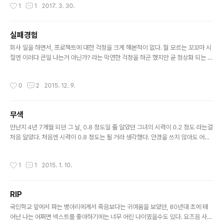
작성시간
1
1
2017. 3. 30.
닥을 올렸다가 심하게 데이고 엄마에게 엄청 혼이 났던 기억이 있다. 이 기억이 7살,
매우 간단한 작업이다. 이번에 NEST 설치를 위해 공부 하
그러니까 체육관의 기억 이전 인지 이후 인지 알 수가 없으니 체육관의 기억이 처음
면서 지역..
이라고 믿는다. 일곱살 이전의 기억은 없으니 나의 온전한 삶은 일곱살부터 시작 되
실패경험
었다고 볼 수 있다. 그로부터 15년 쯤 뒤에 널 처음 만났고, 28년 째 되는 지금까지
글 내용
너와의 인연을 이어가고 있다. 기억의 시작으로부..
회사 일을 하면서, 프로젝트에 대한 걱정을 크게 해본적이 없다. 뭘 모르는 꼬꼬마 시
절엔 이러다 큰일 나는거 아닌가? 라는 막연한 걱정을 하곤 했지만 곧 정상화 되는 모
습을 보면서 내 걱정은 쓸데없는 것이구나 라는 상황에 학습되어 왔다. 이런 과정을
7 년 정도 거치면서 난 뭐든 다 잘 될거란 생각을 하게 되었던 것 같다. 이번에도 걱정
작성시간
0
2
2015. 12. 9.
은 조금 있었지만, 잘 될 것이라는 큰 기대감이 있었다. 아직도 난 이게 실패라는 생각
에 동의하지 못한 상태지만 밖에서 볼 때 실패인 것 같다. 다 잘 될 거라는 막연하지만
강했던 기대감은 날 조금 느슨하게 만들었다. 내가 해야 할 역할에 대한 이해도 부족
무색
했었고, 다른이의 실수를 최소화 하게 하기 위한 노력도 없었다. 했어야 했는데 하지
글 내용
못하였고 막았어야 했는데 막지 못했..
만난지 4년 7개월 되던 그 날, 0.8 정도일 줄 알았던 그녀의 시력이 0.2 정도 라는걸
처음 알았다. 처음엔 시력이 0.8 정도는 될 거라 생각했다. 안경을 쓰지 않아도 어느
정도 보인다고 말했기에 그냥 0.7~0.8 정도 되겠지. 라고 그냥 생각했다. 그러다 어
느날 "나 시력 0.2야. 몰랐어??" 라는 말을 들었다. 깜짝 놀라며 다시 한번 되묻고는
작성시간
1
1
2015. 1. 10.
꼭 안경을 쓰고 다니라고 했다. 오 년 이상 한 사람을 만나다보면 상대방에 대한 새로
운 사실을 안다는게 쉽지않다. 정말로 잘 알기 때문인 것도 있겠지만, 더 큰 이유는 잘
안다고 생각하고 멋대로 판단하기 때문이다. 꽤 많은 것들을 안다고 생각했는데, 사
RIP
실 그게 아니었던거다. 늘 이렇게 방심할 때 당한다. 이런 사소한 부분들이 관계를 변
글 내용
화시키는 아주 작..
국민학교 앞에서 파는 병아리에게서 죽음보다는 귀여움을 보았던, 80년대 초에 태
어난 나는 어쩌면 넥스트를 좋아하기에는 너무 어린 나이였을수도 있다. 요즈음 사람