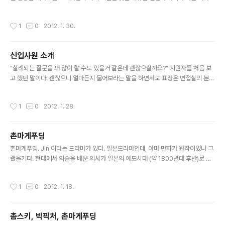
믿음 때문이란다. 다리가 있건 없건 뱀은 뱀인데. 여기 다리가 있게 보이는 거울을 팔
아먹는 뱀도 있는거고, 빚을 져서라도 그 거울을 사고싶어 하는 뱀도 있는거고. - 정
작성시간
1
0
2012. 1. 30.
확하진 않지만 어쨌든 본문 내용. 여자의 시각이 궁금하다. 비록 실제적으로 등장한
비중은 매우 작지만, 이야기에서 빠질 수 없는 큰 비중을 차지하고 있는 그녀. 그녀의
시각에서 바라본 화차는 어떤 내용일까. 첫번째 쇼코와 두번째 쇼코. 그녀들의 시선
신입사원 소개
이 너무 궁금하다. 레슬리의 비밀일기 - 앨런 스트래튼 - 한길사 청소년 성장소설 이
글 내용
라고만 하기에는 그리 가볍지 않은 주제를 담..
"실례되는 질문을 꽤 많이 할 수도 있을거 같은데 괜찮으실까요?" 지원자를 처음 보
고 했던 말이다. 괜찮으니 얼마든지 물어보라는 말을 하면서도 표정은 면접실의 분위
기 때문인지 조금은 주눅들어 있었다. 물론 그 속에는 얼마든지 대답할 수 있다는 자
신감이 있었다. 있었던거 같다. 길지않은 면접이 끝나고 그에 대한 평가를 내릴 때가
작성시간
1
0
2012. 1. 28.
되었다. 뒤에 기다리고 있던 몇몇 면접대기자들에게는 미안했지만 나는 이미 그 지원
자와 함께 할 많은 일들을 머리속에 그리고 있었다. 1. 어디가 마음에 들었는지 콕집
어 이야기 할 수는 없지만, 우선 강아지를 키운다고 했다. 정확히 말하면 두 마리의 강
촌마게푸딩
아지와 두 마리의 개를 키운다고 했다. 네 마리나 되는 동물과 한 집에 사는건, 그만큼
글 내용
좋아하지 않으면 불가능 한 일이라 생각했다. ..
촌마게푸딩. Jin 이라는 드라마가 있다. 일본드라마인데, 아마 만화가 원작이었나 그
랬을거다. 현대에서 의술을 배운 의사가 일본의 에도시대 (약 1800년대 후반)로 시
간이동을 당해 거기서 벌이지는 일을 그린 드라마인데, 상당히 재미있게 봤다. 촌마
게푸딩 역시 시간이동과 에도시대의 설정은 동일하다. 다만 무대가 되는 시대가 바뀌
작성시간
1
0
2012. 1. 18.
었을 뿐이다. 에도시대에 살던 사무라이가 현시대로 넘어와 벌어지는 일 들을 보여주
고 있다. (그러고보면 일본인들은 열정, 에도시대, 시간이동 이런거 정말 좋아하는거
같다.) 내가 디저트를 그다지 즐기는 편이 아니어서 그런지, 푸딩이나 양과자 같은게
촘스키, 빅픽처, 촌마게푸딩
공감되지 않는 부분이 조금 있었다. 아마도 익숙하지 않아서 그런것 같다. 그럼에도
글 내용