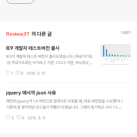
더보기
Review/IT
의 다른 글
IE9 개발자 테스트버전 출시
글 내용
IE9의 개발자 테스트 버전이 출시되었습니다. (바로가기링
크) 주요이슈로는 HTML5 지원, CSS3 지원, 속도향상,
자바스크립트 엔진 교체 등이 있습니다. 자바스크립트의
1
0
2010. 3. 17.
엔진을 Webkit SunSpider 로 교체하여 획기적인 웹서
핑 속도향상이 예상됩니다. IE8 버전에 비해서 여섯배정도
성능 향상이 있다고 나오는데요, 아마 정식 버전에서는 더
jquery 에서의 json 사용
빨라질 것 같습니다. IE8도 이전 버전들에 비해서 정말 많
글 내용
은 렌더링 성능의 향상이 있었던 제품인데, IE9과 IE7, IE6
예전에 jquery가 1.4 버전으로 업데이트 되었을 때, 바로 버전업을 시도했더니
과는 어느정도 차이가 날까요. 그 외에도 당연히 지원되야
기존에 잘 동작하던 코드들이 먹통이 되었습니다. 그래서 포기하고 다시 1.3.2
하는 것들을 지원한다고 광고하고 있습니다. 웹개발자 입
버전으로 내렸는데, 얼마전에 마이너 업그레이드를 한 버전이 나왔더군요. 혹시
장에서는 반갑기도 하면서 또 힘들기도 하네요. 국내에서 I
3
0
2010. 3. 11.
나아질까 하는 마음에 1.4.2 버전으로 업데이트를 했는데도 마찬가지더군요. 그
E6만이라도 사라져준다면 감사하겠는데 말이죠. 올해 안
래서 왜그럴까 하고 찾아보았더니 JSON 파서를 변경했더군요. 아마도 json2.
에 정식버전..
js(link) 를 사용하는 듯 합니다. 예전에는 {'key':'value'} 또는 {key:'value'}