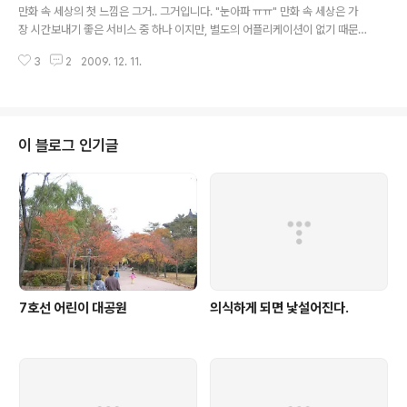
아 썩 내키지 않습니다. 그리고 아이폰OS가 가지는 한계도
만화 속 세상의 첫 느낌은 그거.. 그거입니다. "눈아파 ㅠㅠ" 만화 속 세상은 가
생각할 수 없지 않구요. 물론 아이팟터치를 사용해봤다는
장 시간보내기 좋은 서비스 중 하나 이지만, 별도의 어플리케이션이 없기 때문
이유 만으로 아이폰을 사용하지 않는다는 것은 너무 성급
에 사파리 브라우저로 접속해서 봐야 합니다. 기본적으로 사파리 브라우저는 확
한 일반화가 아닐까도 생각 합니다. 아이폰은 아이팟 터치
3
2
2009. 12. 11.
대 할 수 있는 기능이 있습니다. 멀티터치를 이용하여 두손가락으로 잘 달래주
를 포함하는 기기 입니다. 터치가 줄 수 있는 모든 기능을
면 확대가 됩니다. 하지만 모바일에 최적화된 사이트들은 아예 확대기능을 사용
제공하면서도 여기에 "항상온라인" 이..
할 수 없었습니다. 실제로 아이팟터치로 nate.com 을 접속했을 때에는 깨알같
은 글씨로 가득찬 화면이 보이고, 화면 확대를 하니 확대가 되었습니다. 하지만
naver.com이나 daum.net에 접속 했을 때에는 별도의 액션을 취하지 않아도
이 블로그 인기글
무리없는 화면을 보여주었지만 화면의 확대는 불가능 하였습니다. 아이팟이나
아이폰의 화..
7호선 어린이 대공원
의식하게 되면 낯설어진다.