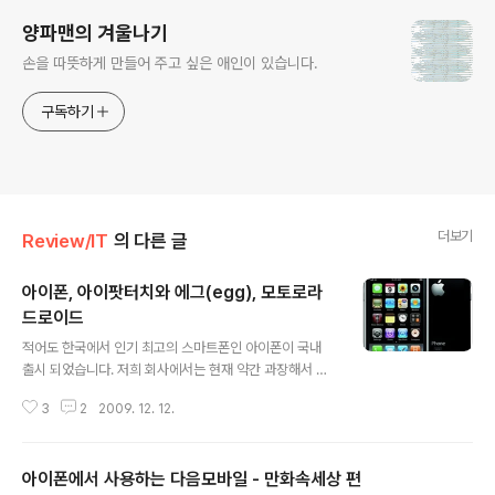
양파맨의 겨울나기
손을 따뜻하게 만들어 주고 싶은 애인이 있습니다.
구독하기
더보기
Review/IT
의 다른 글
아이폰, 아이팟터치와 에그(egg), 모토로라
드로이드
글 내용
적어도 한국에서 인기 최고의 스마트폰인 아이폰이 국내
출시 되었습니다. 저희 회사에서는 현재 약간 과장해서 아
이폰이 있는자와 아이폰을 곧 구매할 자. 이렇게 두 종류의
3
2
2009. 12. 12.
사람만이 있을 정도로 인기가 하늘을 찌르고 있습니다. 저
는 아이팟터치 사용자 입니다. 그것도 무려 2년동안 1세대
를 사용하고 있지요. 이참에 아이폰으로 확 바꿀까 생각도
아이폰에서 사용하는 다음모바일 - 만화속세상 편
해봤지만, 이미 터치 사용자로서 사용자충격이 덜 할것 같
글 내용