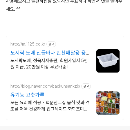
사용해보시고 불편하신점 있으시면 투표하나 하면서 댓글 달아주
세요. ^^
http://m.1125.co.kr
광고
도시락 도매 산들바다 반찬배달용 용기
판매
도시락도매, 정육자재총판, 회원가입시 5천
원 지급, 20만원 이상 무료배송!
http://blog.naver.com/backunsankzip
광고
유기농 고춧가루
모든 요리에 적용 - 백운산그집 음식 맛과 격
조를 더욱 건강하게 업그레이드 화학조미료
비사용, 유기농쌀,유기농전통장으로 조리, 맛
있다가 연발되는 건강한 요리
로그 정보