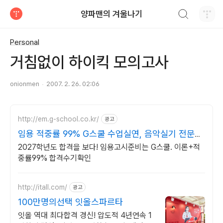
검색하기
양파맨의 겨울나기
티스토리
Personal
거침없이 하이킥 모의고사
onionmen
2007. 2. 26. 02:06
http://em.g-school.co.kr/
광고
임용 적중률 99% G스쿨 수업실연, 음악실기 전문학
원
2027학년도 합격을 보다! 임용고시준비는 G스쿨. 이론+적
중률99% 합격수기확인
http://itall.com/
광고
100만명의선택 잇올스파르타
잇올 역대 최다합격 경신! 압도적 4년연속 1