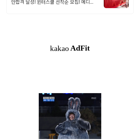
만합격 달성! 윈터스쿨 선착순 모집! 메디컬
명문대 31% 합격! 최근 4년 합격자
46,000! 관리형 14년 노하우