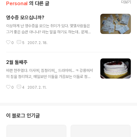
더보기
Personal
의 다른 글
영수증 모으십니까?
글 내용
이상하게 난 영수증을 모으는 취미가 있다. 몇몇사람들은
그거 좋은 습관 아니냐? 라는 말을 하기도 하는데.. 문제는
내가 그걸 모으고 두번은 보지 않는다는거다. 그렇다고 가
0
5
2007. 2. 18.
계부를 쓰는것도 아니다. 그런데 영수증을 왜 모을까.. 나도
모르겠다, 그냥 버리기 아까워서 그런거 같다. -_-;; 모아온
영수증이 이거다. 막상 사진으로 찍어놓고 보니까 얼마 안
2월 둘째주
되보인다. 저기 한뭉치 있는건 인터파크 영수증. 두께는 그
글 내용
림자로 가늠하기 바란다. 책산 영수증은 남기고 나머지는
바쁜 한주였다. 이사에, 짐정리에,,, 드라마에... ㅋ 강릉에서
이참에 다 버렸다. 아무리 생각해도 이상한 취미다 -_-; 그
의 짐을 정리하고, 매일보던 이들을 가끔보는 이들로 정리
나저나 요즘 점점 양파머리가 되간다. 양파머리 Begins.
하는 시간. 그 때 만들어준 고마운 자리에서의 케이크다. 저
0
4
2007. 2. 11.
기 맨앞에 사라진 꼭지점은 이원배가 손가락으로 찍어 내
얼굴에 바른 흔적이다. 내가 매일보던 사람들 중에는 이런
비정상적인 집단도 존재하고, 얼간이들도 존재하지만, 놀
랍게도 정상인도 함께했었다. 이제는 past형으로 말해야
하는 매일보던 사람들. 이날 집으로 돌아오니 새벽 한시. 짐
이 블로그 인기글
을 싸기 시작했다. -_-; 그냥 책하고 컴퓨터셋트만 쌌는데
새벽7시 아니 아침 7시다. 나머지 잡동사니들을 정리하니
기숙사박스로 두박스가 나왔다. 옷이나 뭐 식기들은 도저