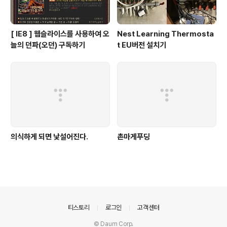
[ IE8 ] 웹슬라이스를 사용하여 오
Nest Learning Thermosta
늘의 던파(오던) 구독하기
t EU버전 설치기
의식하게 되면 낯설어진다.
촌마게푸딩
의안내
티스토리
로그인
고객센터
© Daum Corp.