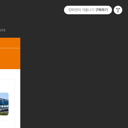
양파맨의 겨울나기
구독하기