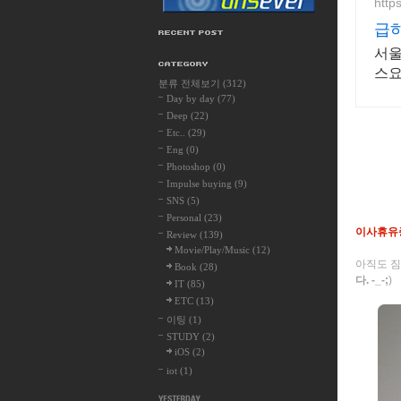
http
급하
긴
서울
스요
분류 전체보기
(312)
긴급
Day by day
(77)
하
Deep
(22)
Etc..
(29)
Eng
(0)
Photoshop
(0)
Impulse buying
(9)
SNS
(5)
Personal
(23)
이사휴유
Review
(139)
Movie/Play/Music
(12)
아직도 짐
Book
(28)
다. -_-;
)
IT
(85)
ETC
(13)
이팅
(1)
STUDY
(2)
iOS
(2)
iot
(1)