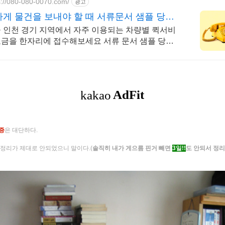
s://080-080-0070.com/
광고
게 물건을 보내야 할 때 서류문서 샘플 당일
급배송
 인천 경기 지역에서 자주 이용되는 차량별 퀵서비
금을 한자리에 접수해보세요 서류 문서 샘플 당일
배달. 실명 인증 기사가 도심 급속으로 지금 출발!
나
증
은 대단하다.
정리가 제대로 안되었으니 말이다.(
솔직히 내가 게으름 핀거 빼면
3일!!
도 안되서 정리