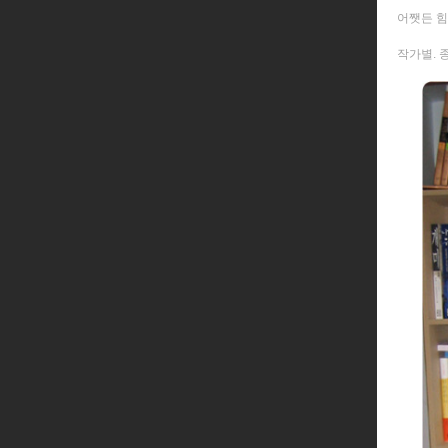
어쨋든 힘
작가별. 