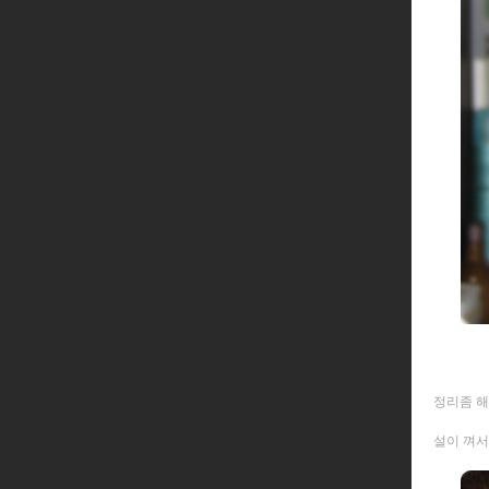
정리좀 해
설이 껴서