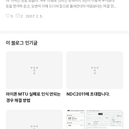
아. 이사는 정말 힘들다. 겨우 10평도 안되는 방에서의 3년이 이렇게 무거웠나.
짐을 한가득 싣고, 오면서 이제 드디어 집으로 돌아간다의 마음보다는 저걸 언
제 다 풀고 정리하지.. 라는 생각이 먼저 난다. 아. 진짜 짐이 너무 많다. 이사 두
0
2
2007. 2. 5.
번하다간 사람 잡겠다 진짜. 다음에 혼자 나가 살 때는, 내집이 아닌이상 살림살
이를 최소로 해놓고 살꺼야. 그런데.. 언젠간 갈꺼라는 생각으로 살게되면 최선
을 다 해서 그집에 못 살꺼 같은데. 그래서 사람은 정착할 곳이 필요한걸지도. 막
상 집에 와도 내집이라는 생각이 덜 드는건, 내 짐들이 정리가 덜 되서겠지?
이 블로그 인기글
아이폰 MTU 실패로 인식 안되는
NDC2011에 초대합니다.
경우 해결 방법