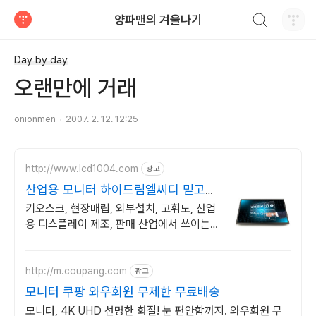
검색하기
양파맨의 겨울나기
티스토리
Day by day
오랜만에 거래
onionmen
2007. 2. 12. 12:25
http://www.lcd1004.com
광고
산업용 모니터 하이드림엘씨디 믿고쓰
는 산업용모니터 제조
키오스크, 현장매립, 외부설치, 고휘도, 산업
용 디스플레이 제조, 판매 산업에서 쓰이는
안정적인 디스플레이 터치모니터를 하이드
림엘씨디가 선서합니다
http://m.coupang.com
광고
모니터 쿠팡 와우회원 무제한 무료배송
모니터, 4K UHD 선명한 화질! 눈 편안함까지. 와우회원 무