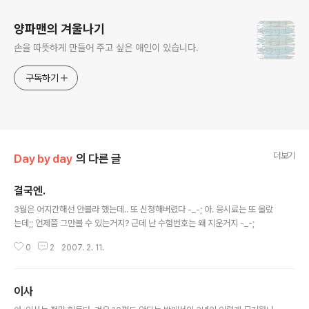
양파맨의 겨울나기
손을 따뜻하게 만들어 주고 싶은 애인이 있습니다.
구독하기
더보기
Day by day
의 다른 글
결국엔.
글 내용
3월은 어지간해선 안볼라 했는데.. 또 신청해버렸다 -_-; 아. 응시료는 또 올랐
는데;; 언제쯤 그만볼 수 있는거지? 근데 난 수험번호는 왜 지운거지 -_-;
0
2
2007. 2. 11.
이사
글 내용