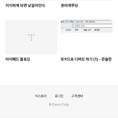
의식하게 되면 낯설어진다.
촌마게푸딩
아이패드 블로깅
IE9으로 디버깅 하기 (1) - 콘솔창
의안내
티스토리
로그인
고객센터
© Daum Corp.