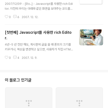
2007/12/09 - [Etc..] - Javascript를 사용한 rich Edi
tor. 이전에 우리는 아래와 같은 화면을 보여주는 코드를
작성한 적이 있습니다. 이제 여기에 좀 더 기능을 추가해 보
0
6
2007. 12. 12.
도록 하겠습니다. 우선 가장 기본적으로, 굵게, 기울임체,
밑줄긋기 의 세 버튼을 추가해보겠습니다. 위와 같은 코드
를 추가해서 효과를 얻을 수 있습니다. doCommand 메
[첫번째] Javascript를 사용한 rich Edito
소드안에 인자값으로 italic 과 underline 을 주었습니다.
인자값의 자세한 내용은 다음 링크를 참조 하세요. http://
r.
글 내용
msdn2.microsoft.com/en-us/library/ms536419.
4년~5 년 전만 해도, 게시판에 글을 쓸 때 폰트의 크기를
aspx http://tong.nate.com/quejeje/32484788 효
키우거나, 색상을 변경하고 싶으면, 사용자가 직접 HTML
과가 적용되는것을 확인할 수 있습니다. 이제 우리..
태그를 사용해서 글을 작성해야 했습니다. 그나마도 게시
0
4
2007. 12. 9.
판에서 HTML을 지원해 줘야 가능한 일이었습니다. 그러
다가 점점 기술이 발전해 나가고, 사용자의 편의를 신경 쓰
게 되니, ActiveX를 사용한 웹게시판이 포털사이트를 중
심으로 등장했습니다. 귀여운 아이콘도 넣을 수 있도록 말
이죠. 하지만 최근 반ActiveX 지향적인 바람이 불면서, M
이 블로그 인기글
S IE에서만 동작하는 이러한 게시판에 대한 원성이 높아지
고 있습니다. ActiveX를 도입했던 많은 곳에서 이제 Acti
veX 를 제거하고, javascript를 사용한 에디터 게시판으
로 전향했습니다. 별도의 프로그램을 설치하지 않아도 되
는 ric..