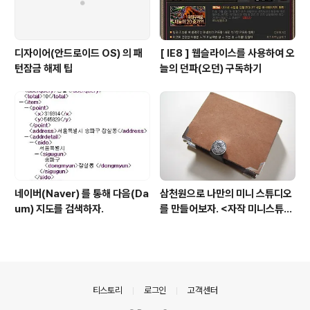
디자이어(안드로이드 OS) 의 패
[ IE8 ] 웹슬라이스를 사용하여 오
턴잠금 해제 팁
늘의 던파(오던) 구독하기
네이버(Naver) 를 통해 다음(Da
삼천원으로 나만의 미니 스튜디오
um) 지도를 검색하자.
를 만들어보자. <자작 미니스튜디
오>
의안내
티스토리
로그인
고객센터