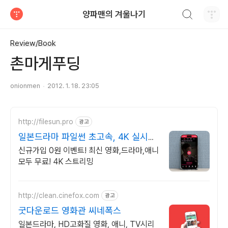
검색하기
양파맨의 겨울나기
티스토리
Review/Book
촌마게푸딩
onionmen
2012. 1. 18. 23:05
http://filesun.pro
광고
일본드라마 파일썬 초고속, 4K 실시간
보기!
신규가입 0원 이벤트! 최신 영화,드라마,애니
모두 무료! 4K 스트리밍
http://clean.cinefox.com
광고
굿다운로드 영화관 씨네폭스
일본드라마, HD고화질 영화, 애니, TV시리