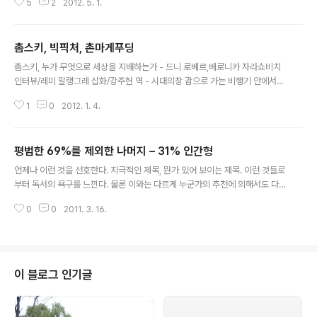
5
2
2012. 5. 1.
듣고 바로 이런 이야기를 해줄 수 있다니 정말 대단하다고 느꼈고, 기회가 된다
면 그 자리에 참석하고 싶었다. 그 스님의 법명은 법륜 이었고, 그 상담 내용이
책으로도 이미 몇 권 나와있다. 이 책은 질문에 대한 답변이 아니고, 스님이 했던
촘스키, 빅픽처, 촌마게푸딩
주례사이다. 아마 몇몇 사람들은 온라인 상에서 이미 봤을 수도 있다. 시작하기
글 내용
에 앞서서. 결혼생활을 하면서. 아기를 갖게된다면 굳이 나누자면 총 세가지 주
촘스키, 누가 무엇으로 세상을 지배하는가 - 드니 로베르,베로니카 자라쇼비치
제로 좋은 말씀을 해주신다. 내가 뭔가를 이야기 한다고 해서 책의 내용이 제대
인터뷰/레미 말랭그레 삽화/강주헌 역 - 시대의창 괌으로 가는 비행기 안에서
로 전달될..
보려고 가져간 책. 촘스키가 쓴 책이 아니고, 촘스키를 인터뷰 한 내용의 책이다.
1
0
2012. 1. 4.
촘스키는 이름만 들어봤지 뭐하는 사람인지 전혀 몰랐다. 이 사람을 단지 언어
학자로만 알고 있다면, 그의 다른 모습을 알기 위해서 이 책을 읽는 것이 조금 도
움이 될 수도 있겠다. 10년정도 된 책임에도 불구하고, 그 때 그의 시각은 지금
평범한 69%를 제외한 나머지 – 31% 인간형
현재 상황과 크게 다르지 않다. 오히려 그가 우려했던 것들이 현실이 되어 가고
글 내용
있다. 이 시대의 지식인들은 뭘 하고 있는걸까. 빅픽처 - 더글라스 케네디 / 조동
언제나 이런 것을 선호한다. 지극적인 제목, 뭔가 있어 보이는 제목. 이런 것들로
섭 역 - 밝은세상 하고싶은 것을 할 시간은 있지만 그걸 할 돈이 없고, 돈을..
부터 독서의 욕구를 느낀다. 물론 이와는 다르게 누군가의 추천에 의해서도 다
음 독서의 타겟이 정해지기도 한다. 하지만 어떤 경우에도 해당되지 않는 부류
0
0
2011. 3. 16.
들의 책이 있는데, 그 중 하나가 자기계발서 이다. 이렇게 저렇게 하라는 자기계
발서를 그다지 좋아하는 편은 아니고, 또 자기계발서를 단지 추천만으로 읽기엔
그다지 내키지 않는 부분(링크)도 있다. 개인적으로 자기계발서는 판타지나 무
협지처럼 이도 저도 아니고 그냥 뭔가 읽고 싶어서 보는 경우에 속한다. 하지만
이 책은 예외로 추천을 통해 접하게 되었다. http://xrath.com/ 의 rath 형으로
이 블로그 인기글
부터 추천 받은 책이고, 이 형은 애자일 컨설팅의 김창준 님으로부터 추천을 받..