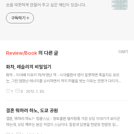
손을 따뜻하게 만들어 주고 싶은 애인이 있습니다.
구독하기
더보기
Review/Book
의 다른 글
화차, 레슬리의 비밀일기
글 내용
화차 - 미야베 미유키 저/박영난 역 - 시아출판사 뱀이 잘못하면 죽을지도 모르
는, 그런 엄청난 에너지를 소비하면서 까지 허물을 벗는 이유는 언젠가 다리가
나올 거라는 믿음 때문이란다. 다리가 있건 없건 뱀은 뱀인데. 여기 다리가 있게
1
0
2012. 1. 30.
보이는 거울을 팔아먹는 뱀도 있는거고, 빚을 져서라도 그 거울을 사고싶어 하
는 뱀도 있는거고. - 정확하진 않지만 어쨌든 본문 내용. 여자의 시각이 궁금하
다. 비록 실제적으로 등장한 비중은 매우 작지만, 이야기에서 빠질 수 없는 큰 비
결혼 뭐하러 하노, 도쿄 공원
중을 차지하고 있는 그녀. 그녀의 시각에서 바라본 화차는 어떤 내용일까. 첫번
글 내용
째 쇼코와 두번째 쇼코. 그녀들의 시선이 너무 궁금하다. 레슬리의 비밀일기 -
결혼, 뭐하러 하노?- 법륜스님 - 정토출판 웹서핑중 가끔 상담 이야기가 보이곤
앨런 스트래튼 - 한길사 청소년 성장소설 이라고만 하기에는 그리 가볍지 않은
하는데, 상담 해주는 분은 직업이 스님이다. 질문과 답변을 한문장 한문장 읽다
주제를 담..
보면 상담내공이 정말 대단하구나 라고 느낀다. 게다가 즉문즉답이다. 질문을