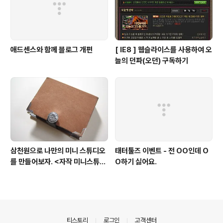
애드센스와 함께 블로그 개편
[ IE8 ] 웹슬라이스를 사용하여 오
늘의 던파(오던) 구독하기
삼천원으로 나만의 미니 스튜디오
태터툴즈 이벤트 - 전 OO인데 O
를 만들어보자. <자작 미니스튜디
O하기 싫어요.
오>
의안내
티스토리
로그인
고객센터