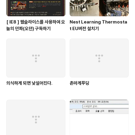
[ IE8 ] 웹슬라이스를 사용하여 오
Nest Learning Thermosta
늘의 던파(오던) 구독하기
t EU버전 설치기
의식하게 되면 낯설어진다.
촌마게푸딩