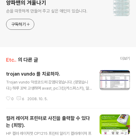
양파맨의 겨울나기
손을 따뜻하게 만들어 주고 싶은 애인이 있습니다.
구독하기
더보기
Etc..
의 다른 글
trojan vundo 를 치료하자.
글 내용
Trojan vundo 악성코드에 감염되었습니다. (었었습니
다.) 하루 꼬박 고생하며 avast, pc그린(카스퍼스키), 알
약, 빛자루 등등 설치하고 검사하고, 지우고 새로 설치하고
0
6
2008. 10. 5.
검사하고를 수십번. 마소 홈페이지에서 1058에 대한 정보
를 찾아서 찾아서 그대로 해보고, 레지스트리도 삭제하고
수정해도 안되더군요. avast는 아예 아무것도 못잡고, 알
컬러 레이저 프린터로 사진을 출력할 수 있다
약은 뭔가를 검색해 내기는 하는데 치료해도 증상은 똑같
습니다. PC그린도 뭔가를 검색하긴 하는데 치료해도 그대
는 (희망).
글 내용
로이고요. 이것들이 숙주를 찾지 못하고, 숙주가 심어놓은
HP 컬러 레이저젯 CP1215 프린터 알리기 컬러레이저 프