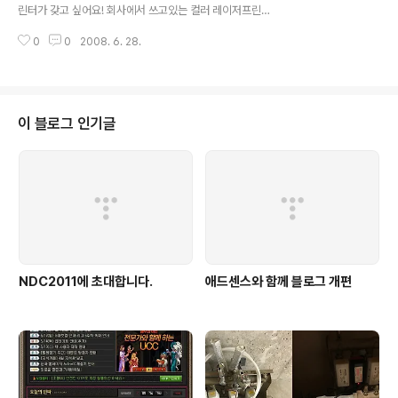
자식들만 삭제를 했는가봅니다. 그래서 근본적인 해결책을
린터가 갖고 싶어요! 회사에서 쓰고있는 컬러 레이저프린
찾지 못했었었죠. ㅠㅠ 이놈의 증상은 웹페이지의 플래시
터에 완전 반했습니다. 뭘 출력하더라도 모니터와 동일하
파일을 다른 이상한 이미지로 보여주고, 검색사이트에서
0
0
2008. 6. 28.
게 출력해주는 그 모습이. 이제는 더 이상 모니터로 사진을
검색어 입력 시 새창을 띄워..
한장한장 넘겨보지 않아도 될 수 있다는 희망을 걸고 체험
단에 신청합니다. 제 첫 프린터는 HP. 프린터의 첫번째는
컬러레이저. ^^ 쿨짹누나 고마워요~!
이 블로그 인기글
NDC2011에 초대합니다.
애드센스와 함께 블로그 개편