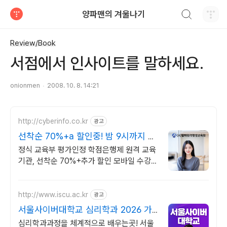
검색하기
양파맨의 겨울나기
티스토리
Review/Book
서점에서 인사이트를 말하세요.
onionmen
2008. 10. 8. 14:21
http://cyberinfo.co.kr
광고
선착순 70%+a 할인중! 밤 9시까지 상
담가능!
정식 교육부 평가인정 학점은행제 원격 교육
기관, 선착순 70%+추가 할인 모바일 수강
가능, 이수율 높은 알파원격평생교육원 심리
학 학위취득!
http://www.iscu.ac.kr
광고
서울사이버대학교 심리학과 2026 가
을학기 신편입생
심리학과과정을 체계적으로 배우는곳! 서울