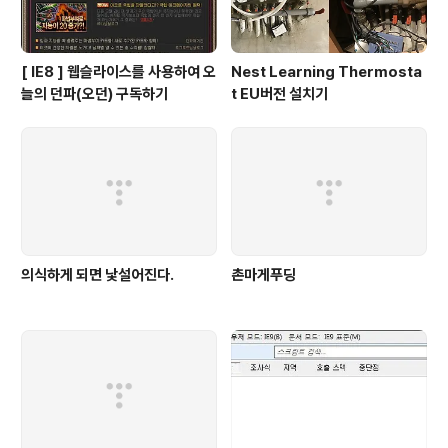
[ IE8 ] 웹슬라이스를 사용하여 오
Nest Learning Thermosta
늘의 던파(오던) 구독하기
t EU버전 설치기
의식하게 되면 낯설어진다.
촌마게푸딩