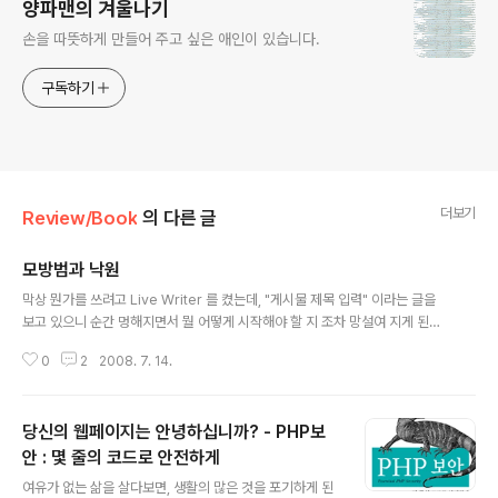
양파맨의 겨울나기
손을 따뜻하게 만들어 주고 싶은 애인이 있습니다.
구독하기
더보기
Review/Book
의 다른 글
모방범과 낙원
글 내용
막상 뭔가를 쓰려고 Live Writer 를 켰는데, "게시물 제목 입력" 이라는 글을
보고 있으니 순간 멍해지면서 뭘 어떻게 시작해야 할 지 조차 망설여 지게 된다.
정확하게 기억이 나지는 않는다. 사실 어떤 이유보다도 이 "기억나지 않음" 이라
0
2
2008. 7. 14.
는 이유가 글쓰기를 힘들게 만드는 가장 큰 원인 아닐까. 모방범 2 상세보기 미
야베 미유키 지음 | 문학동네 펴냄 , , 의 작가 미야베 미유키의 추리소설. 탄탄한
구성력과 날카로운 인간상의 표현력, 흡입력 있는 전개가 돋보이는 작품이다.
당신의 웹페이지는 안녕하십니까? - PHP보
원한이나 물욕과는 무관한, '이유 없는 범죄'를 다루고 있으며, 2002년 일본에
서 원작을 바탕으로 영화화되기도 했다. 도쿄의 한 공원에서 쓰레기통에 버려진
안 : 몇 줄의 코드로 안전하게
글 내용
여자의 오른팔과 핸드백이 발견된다. 핸드백의 주인은 삼 개월 전에 실..
여유가 없는 삶을 살다보면, 생활의 많은 것을 포기하게 된